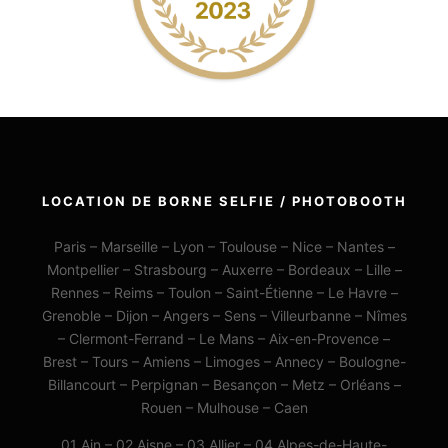
LOCATION DE BORNE SELFIE / PHOTOBOOTH
Paris – Marseille – Lyon – Toulouse – Nice – Nantes –
Montpellier – Strasbourg – Auxerre – Bordeaux – Lille –
Rennes – Reims – Toulon – Saint-Étienne – Le Havre –
Grenoble – Dijon – Angers – Sens – Villeurbanne – Nîmes
– Clermont-Ferrand – Le Mans – Aix-en-Provence –
Brest – Tours – Amiens – Limoges – Annecy – Boulogne-
Billancourt – Perpignan – Besançon – Metz – Orléans –
Rouen – Mulhouse – Caen
01 Ain – 02 Aisne – 03 Allier – 04 Alpes-de-Haute-