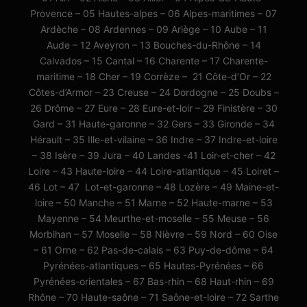
Provence – 05 Hautes-alpes – 06 Alpes-maritimes – 07
Ardèche – 08 Ardennes – 09 Ariège – 10 Aube – 11
Aude – 12 Aveyron – 13 Bouches-du-Rhône – 14
Calvados – 15 Cantal – 16 Charente – 17 Charente-
maritime – 18 Cher – 19 Corrèze – 21 Côte-d’Or – 22
Côtes-d’Armor – 23 Creuse – 24 Dordogne – 25 Doubs –
26 Drôme – 27 Eure – 28 Eure-et-loir – 29 Finistère – 30
Gard – 31 Haute-garonne – 32 Gers – 33 Gironde – 34
Hérault – 35 Ille-et-vilaine – 36 Indre – 37 Indre-et-loire
– 38 Isère – 39 Jura – 40 Landes -41 Loir-et-cher – 42
Loire – 43 Haute-loire – 44 Loire-atlantique – 45 Loiret –
46 Lot – 47 Lot-et-garonne – 48 Lozère – 49 Maine-et-
loire – 50 Manche – 51 Marne – 52 Haute-marne – 53
Mayenne – 54 Meurthe-et-moselle – 55 Meuse – 56
Morbihan – 57 Moselle – 58 Nièvre – 59 Nord – 60 Oise
– 61 Orne – 62 Pas-de-calais – 63 Puy-de-dôme – 64
Pyrénées-atlantiques – 65 Hautes-Pyrénées – 66
Pyrénées-orientales – 67 Bas-rhin – 68 Haut-rhin – 69
Rhône – 70 Haute-saône – 71 Saône-et-loire – 72 Sarthe