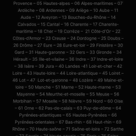
Provence – 05 Hautes-alpes – 06 Alpes-maritimes – 07
Ardèche – 08 Ardennes – 09 Ariège – 10 Aube – 11
Aude – 12 Aveyron – 13 Bouches-du-Rhône – 14
Calvados – 15 Cantal – 16 Charente – 17 Charente-
maritime – 18 Cher – 19 Corrèze – 21 Côte-d’Or – 22
Côtes-d’Armor – 23 Creuse – 24 Dordogne – 25 Doubs –
26 Drôme – 27 Eure – 28 Eure-et-loir – 29 Finistère – 30
Gard – 31 Haute-garonne – 32 Gers – 33 Gironde – 34
Hérault – 35 Ille-et-vilaine – 36 Indre – 37 Indre-et-loire
– 38 Isère – 39 Jura – 40 Landes -41 Loir-et-cher – 42
Loire – 43 Haute-loire – 44 Loire-atlantique – 45 Loiret –
46 Lot – 47 Lot-et-garonne – 48 Lozère – 49 Maine-et-
loire – 50 Manche – 51 Marne – 52 Haute-marne – 53
Mayenne – 54 Meurthe-et-moselle – 55 Meuse – 56
Morbihan – 57 Moselle – 58 Nièvre – 59 Nord – 60 Oise
– 61 Orne – 62 Pas-de-calais – 63 Puy-de-dôme – 64
Pyrénées-atlantiques – 65 Hautes-Pyrénées – 66
Pyrénées-orientales – 67 Bas-rhin – 68 Haut-rhin – 69
Rhône – 70 Haute-saône – 71 Saône-et-loire – 72 Sarthe
– 73 Savoie – 74 Haute-savoie – 75 Paris – 76 Seine-