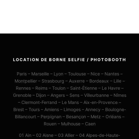
LOCATION DE BORNE SELFIE / PHOTOBOOTH
Paris – Marseille – Lyon – Toulouse – Nice – Nantes –
Montpellier – Strasbourg – Auxerre – Bordeaux – Lille –
Rennes – Reims – Toulon – Saint-Étienne – Le Havre –
Grenoble – Dijon – Angers – Sens – Villeurbanne – Nîmes
– Clermont-Ferrand – Le Mans – Aix-en-Provence –
Brest – Tours – Amiens – Limoges – Annecy – Boulogne-
Billancourt – Perpignan – Besançon – Metz – Orléans –
Rouen – Mulhouse – Caen
01 Ain – 02 Aisne – 03 Allier – 04 Alpes-de-Haute-