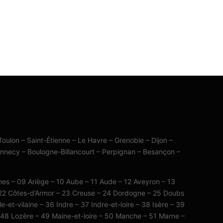
Toulon – Saint-Étienne – Le Havre – Grenoble – Dijon –
Annecy – Boulogne-Billancourt – Perpignan – Besançon –
nes – 09 Ariège – 10 Aube – 11 Aude – 12 Aveyron – 13
 22 Côtes-d’Armor – 23 Creuse – 24 Dordogne – 25 Doubs
-et-vilaine – 36 Indre – 37 Indre-et-loire – 38 Isère – 39
 – 48 Lozère – 49 Maine-et-loire – 50 Manche – 51 Marne –