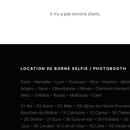
Il n’y a pas encore d’avis.
LOCATION DE BORNE SELFIE / PHOTOBOOTH
Paris – Marseille – Lyon – Toulouse – Nice – Nantes – Mont
Angers – Sens – Villeurbanne – Nîmes – Clermont-Ferrand
Metz – Orléans – Rouen – Mulhouse – Caen
01 Ain – 02 Aisne – 03 Allier – 04 Alpes-de-Haute-Prove
Bouches-du-Rhône – 14 Calvados – 15 Cantal – 16 Charen
– 26 Drôme – 27 Eure – 28 Eure-et-loir – 29 Finistère – 30
Jura – 40 Landes -41 Loir-et-cher – 42 Loire – 43 Haute-l