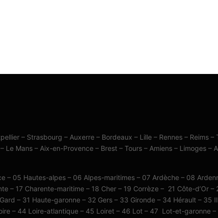
pellier – Strasbourg – Auxerre – Bordeaux – Lille – Rennes – Reims – 
 – Le Mans – Aix-en-Provence – Brest – Tours – Amiens – Limoges – 
nce – 05 Hautes-alpes – 06 Alpes-maritimes – 07 Ardèche – 08 Arden
te – 17 Charente-maritime – 18 Cher – 19 Corrèze – 21 Côte-d’Or –
 Gard – 31 Haute-garonne – 32 Gers – 33 Gironde – 34 Hérault – 35 Ille
oire – 44 Loire-atlantique – 45 Loiret – 46 Lot – 47 Lot-et-garonne