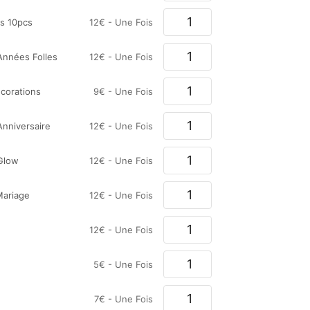
es 10pcs
12
€
- Une Fois
Années Folles
12
€
- Une Fois
écorations
9
€
- Une Fois
Anniversaire
12
€
- Une Fois
 Glow
12
€
- Une Fois
Mariage
12
€
- Une Fois
12
€
- Une Fois
5
€
- Une Fois
7
€
- Une Fois