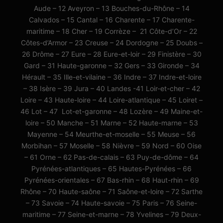
Aude – 12 Aveyron – 13 Bouches-du-Rhône – 14
Calvados – 15 Cantal – 16 Charente – 17 Charente-
maritime – 18 Cher – 19 Corrèze – 21 Côte-d’Or – 22
Côtes-d’Armor – 23 Creuse – 24 Dordogne – 25 Doubs –
26 Drôme – 27 Eure – 28 Eure-et-loir – 29 Finistère – 30
Gard – 31 Haute-garonne – 32 Gers – 33 Gironde – 34
Hérault – 35 Ille-et-vilaine – 36 Indre – 37 Indre-et-loire
– 38 Isère – 39 Jura – 40 Landes -41 Loir-et-cher – 42
Loire – 43 Haute-loire – 44 Loire-atlantique – 45 Loiret –
46 Lot – 47 Lot-et-garonne – 48 Lozère – 49 Maine-et-
loire – 50 Manche – 51 Marne – 52 Haute-marne – 53
Mayenne – 54 Meurthe-et-moselle – 55 Meuse – 56
Morbihan – 57 Moselle – 58 Nièvre – 59 Nord – 60 Oise
– 61 Orne – 62 Pas-de-calais – 63 Puy-de-dôme – 64
Pyrénées-atlantiques – 65 Hautes-Pyrénées – 66
Pyrénées-orientales – 67 Bas-rhin – 68 Haut-rhin – 69
Rhône – 70 Haute-saône – 71 Saône-et-loire – 72 Sarthe
– 73 Savoie – 74 Haute-savoie – 75 Paris – 76 Seine-
maritime – 77 Seine-et-marne – 78 Yvelines – 79 Deux-