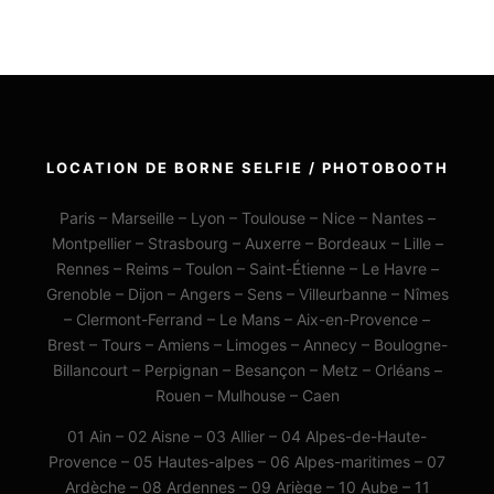
LOCATION DE BORNE SELFIE / PHOTOBOOTH
Paris – Marseille – Lyon – Toulouse – Nice – Nantes –
Montpellier – Strasbourg – Auxerre – Bordeaux – Lille –
Rennes – Reims – Toulon – Saint-Étienne – Le Havre –
Grenoble – Dijon – Angers – Sens – Villeurbanne – Nîmes
– Clermont-Ferrand – Le Mans – Aix-en-Provence –
Brest – Tours – Amiens – Limoges – Annecy – Boulogne-
Billancourt – Perpignan – Besançon – Metz – Orléans –
Rouen – Mulhouse – Caen
01 Ain – 02 Aisne – 03 Allier – 04 Alpes-de-Haute-
Provence – 05 Hautes-alpes – 06 Alpes-maritimes – 07
Ardèche – 08 Ardennes – 09 Ariège – 10 Aube – 11