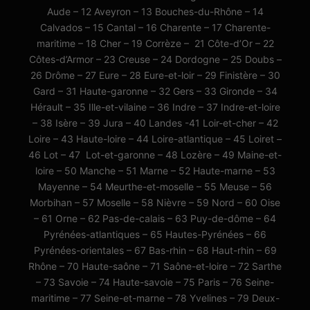
Aude – 12 Aveyron – 13 Bouches-du-Rhône – 14
Calvados – 15 Cantal – 16 Charente – 17 Charente-
maritime – 18 Cher – 19 Corrèze – 21 Côte-d’Or – 22
Côtes-d’Armor – 23 Creuse – 24 Dordogne – 25 Doubs –
26 Drôme – 27 Eure – 28 Eure-et-loir – 29 Finistère – 30
Gard – 31 Haute-garonne – 32 Gers – 33 Gironde – 34
Hérault – 35 Ille-et-vilaine – 36 Indre – 37 Indre-et-loire
– 38 Isère – 39 Jura – 40 Landes -41 Loir-et-cher – 42
Loire – 43 Haute-loire – 44 Loire-atlantique – 45 Loiret –
46 Lot – 47 Lot-et-garonne – 48 Lozère – 49 Maine-et-
loire – 50 Manche – 51 Marne – 52 Haute-marne – 53
Mayenne – 54 Meurthe-et-moselle – 55 Meuse – 56
Morbihan – 57 Moselle – 58 Nièvre – 59 Nord – 60 Oise
– 61 Orne – 62 Pas-de-calais – 63 Puy-de-dôme – 64
Pyrénées-atlantiques – 65 Hautes-Pyrénées – 66
Pyrénées-orientales – 67 Bas-rhin – 68 Haut-rhin – 69
Rhône – 70 Haute-saône – 71 Saône-et-loire – 72 Sarthe
– 73 Savoie – 74 Haute-savoie – 75 Paris – 76 Seine-
maritime – 77 Seine-et-marne – 78 Yvelines – 79 Deux-