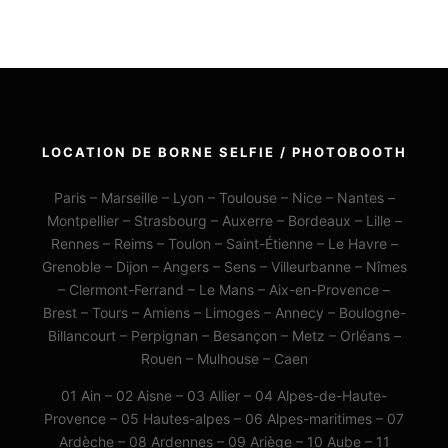
LOCATION DE BORNE SELFIE / PHOTOBOOTH
Paris – Marseille – Lyon – Toulouse – Nice – Nantes –
Montpellier – Strasbourg – Auxerre – Bordeaux – Lille –
Rennes – Reims – Toulon – Saint-Étienne – Le Havre –
Grenoble – Dijon – Angers – Sens – Villeurbanne – Nîmes
– Clermont-Ferrand – Le Mans – Aix-en-Provence –
Brest – Tours – Amiens – Limoges – Annecy – Boulogne-
Billancourt – Perpignan – Besançon – Metz – Orléans –
Rouen – Mulhouse – Caen
01 Ain – 02 Aisne – 03 Allier – 04 Alpes-de-Haute-
Provence – 05 Hautes-alpes – 06 Alpes-maritimes – 07
Ardèche – 08 Ardennes – 09 Ariège – 10 Aube – 11