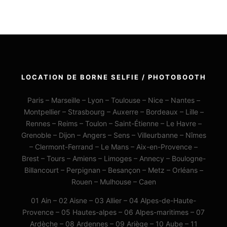
LOCATION DE BORNE SELFIE / PHOTOBOOTH
Paris – Marseille – Lyon – Toulouse – Nice – Nantes –
Montpellier – Strasbourg – Auxerre – Bordeaux – Lille –
Rennes – Reims – Toulon – Saint-Étienne – Le Havre –
Grenoble – Dijon – Angers – Sens – Villeurbanne – Nîmes
– Clermont-Ferrand – Le Mans – Aix-en-Provence –
Brest – Tours – Amiens – Limoges – Annecy – Boulogne-
Billancourt – Perpignan – Besançon – Metz – Orléans –
Rouen – Mulhouse – Caen
01 Ain – 02 Aisne – 03 Allier – 04 Alpes-de-Haute-
Provence – 05 Hautes-alpes – 06 Alpes-maritimes – 07
Ardèche – 08 Ardennes – 09 Ariège – 10 Aube – 11