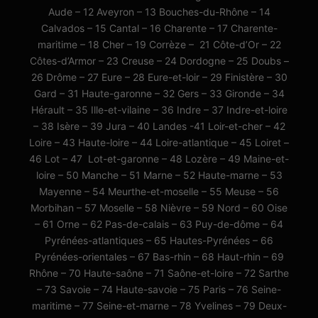
Aude – 12 Aveyron – 13 Bouches-du-Rhône – 14
Calvados – 15 Cantal – 16 Charente – 17 Charente-
maritime – 18 Cher – 19 Corrèze – 21 Côte-d’Or – 22
Côtes-d’Armor – 23 Creuse – 24 Dordogne – 25 Doubs –
26 Drôme – 27 Eure – 28 Eure-et-loir – 29 Finistère – 30
Gard – 31 Haute-garonne – 32 Gers – 33 Gironde – 34
Hérault – 35 Ille-et-vilaine – 36 Indre – 37 Indre-et-loire
– 38 Isère – 39 Jura – 40 Landes -41 Loir-et-cher – 42
Loire – 43 Haute-loire – 44 Loire-atlantique – 45 Loiret –
46 Lot – 47 Lot-et-garonne – 48 Lozère – 49 Maine-et-
loire – 50 Manche – 51 Marne – 52 Haute-marne – 53
Mayenne – 54 Meurthe-et-moselle – 55 Meuse – 56
Morbihan – 57 Moselle – 58 Nièvre – 59 Nord – 60 Oise
– 61 Orne – 62 Pas-de-calais – 63 Puy-de-dôme – 64
Pyrénées-atlantiques – 65 Hautes-Pyrénées – 66
Pyrénées-orientales – 67 Bas-rhin – 68 Haut-rhin – 69
Rhône – 70 Haute-saône – 71 Saône-et-loire – 72 Sarthe
– 73 Savoie – 74 Haute-savoie – 75 Paris – 76 Seine-
maritime – 77 Seine-et-marne – 78 Yvelines – 79 Deux-