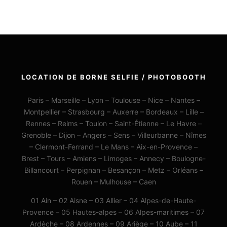
LOCATION DE BORNE SELFIE / PHOTOBOOTH
Paris – Marseille – Lyon – Toulouse – Nice – Nantes –
Montpellier – Strasbourg – Auxerre – Bordeaux – Lille –
Rennes – Reims – Toulon – Saint-Étienne – Le Havre –
Grenoble – Dijon – Angers – Sens – Villeurbanne – Nîmes
– Clermont-Ferrand – Le Mans – Aix-en-Provence –
Brest – Tours – Amiens – Limoges – Annecy – Boulogne-
Billancourt – Perpignan – Besançon – Metz – Orléans –
Rouen – Mulhouse – Caen
01 Ain – 02 Aisne – 03 Allier – 04 Alpes-de-Haute-
Provence – 05 Hautes-alpes – 06 Alpes-maritimes – 07
Ardèche – 08 Ardennes – 09 Ariège – 10 Aube – 11