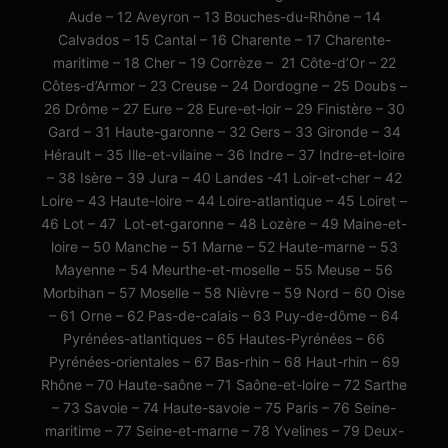
Aude – 12 Aveyron – 13 Bouches-du-Rhône – 14
Calvados – 15 Cantal – 16 Charente – 17 Charente-
maritime – 18 Cher – 19 Corrèze – 21 Côte-d’Or – 22
Côtes-d’Armor – 23 Creuse – 24 Dordogne – 25 Doubs –
26 Drôme – 27 Eure – 28 Eure-et-loir – 29 Finistère – 30
Gard – 31 Haute-garonne – 32 Gers – 33 Gironde – 34
Hérault – 35 Ille-et-vilaine – 36 Indre – 37 Indre-et-loire
– 38 Isère – 39 Jura – 40 Landes -41 Loir-et-cher – 42
Loire – 43 Haute-loire – 44 Loire-atlantique – 45 Loiret –
46 Lot – 47 Lot-et-garonne – 48 Lozère – 49 Maine-et-
loire – 50 Manche – 51 Marne – 52 Haute-marne – 53
Mayenne – 54 Meurthe-et-moselle – 55 Meuse – 56
Morbihan – 57 Moselle – 58 Nièvre – 59 Nord – 60 Oise
– 61 Orne – 62 Pas-de-calais – 63 Puy-de-dôme – 64
Pyrénées-atlantiques – 65 Hautes-Pyrénées – 66
Pyrénées-orientales – 67 Bas-rhin – 68 Haut-rhin – 69
Rhône – 70 Haute-saône – 71 Saône-et-loire – 72 Sarthe
– 73 Savoie – 74 Haute-savoie – 75 Paris – 76 Seine-
maritime – 77 Seine-et-marne – 78 Yvelines – 79 Deux-