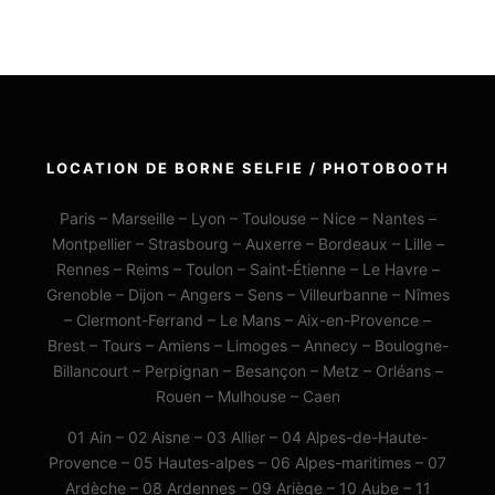
LOCATION DE BORNE SELFIE / PHOTOBOOTH
Paris – Marseille – Lyon – Toulouse – Nice – Nantes –
Montpellier – Strasbourg – Auxerre – Bordeaux – Lille –
Rennes – Reims – Toulon – Saint-Étienne – Le Havre –
Grenoble – Dijon – Angers – Sens – Villeurbanne – Nîmes
– Clermont-Ferrand – Le Mans – Aix-en-Provence –
Brest – Tours – Amiens – Limoges – Annecy – Boulogne-
Billancourt – Perpignan – Besançon – Metz – Orléans –
Rouen – Mulhouse – Caen
01 Ain – 02 Aisne – 03 Allier – 04 Alpes-de-Haute-
Provence – 05 Hautes-alpes – 06 Alpes-maritimes – 07
Ardèche – 08 Ardennes – 09 Ariège – 10 Aube – 11