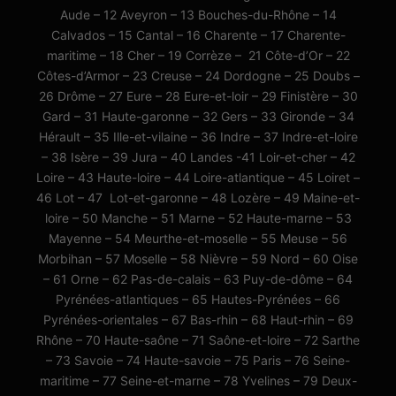
Aude – 12 Aveyron – 13 Bouches-du-Rhône – 14
Calvados – 15 Cantal – 16 Charente – 17 Charente-
maritime – 18 Cher – 19 Corrèze – 21 Côte-d’Or – 22
Côtes-d’Armor – 23 Creuse – 24 Dordogne – 25 Doubs –
26 Drôme – 27 Eure – 28 Eure-et-loir – 29 Finistère – 30
Gard – 31 Haute-garonne – 32 Gers – 33 Gironde – 34
Hérault – 35 Ille-et-vilaine – 36 Indre – 37 Indre-et-loire
– 38 Isère – 39 Jura – 40 Landes -41 Loir-et-cher – 42
Loire – 43 Haute-loire – 44 Loire-atlantique – 45 Loiret –
46 Lot – 47 Lot-et-garonne – 48 Lozère – 49 Maine-et-
loire – 50 Manche – 51 Marne – 52 Haute-marne – 53
Mayenne – 54 Meurthe-et-moselle – 55 Meuse – 56
Morbihan – 57 Moselle – 58 Nièvre – 59 Nord – 60 Oise
– 61 Orne – 62 Pas-de-calais – 63 Puy-de-dôme – 64
Pyrénées-atlantiques – 65 Hautes-Pyrénées – 66
Pyrénées-orientales – 67 Bas-rhin – 68 Haut-rhin – 69
Rhône – 70 Haute-saône – 71 Saône-et-loire – 72 Sarthe
– 73 Savoie – 74 Haute-savoie – 75 Paris – 76 Seine-
maritime – 77 Seine-et-marne – 78 Yvelines – 79 Deux-